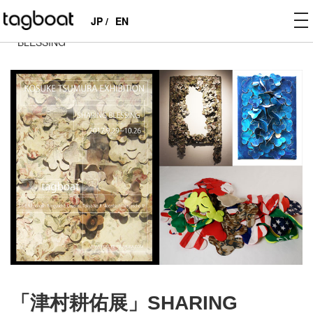
to
JP /
EN
tagboat
>
EXHIBITIONS
>
PAST
>
「津村耕佑展」SHARING
na
BLESSING
「津村耕佑展」SHARING