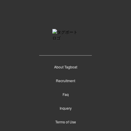
About Tagboat
Recruitment
Faq
Inquery
Terms of Use