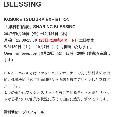
BLESSING
KOSUKE TSUMURA EXHIBITION
「津村耕佑展」SHARING BLESSING
2017年
9月29日
（金）
~10月26日
（木）
月‐金
12:00-19:00
（29日は18時スタート）
土日祝休
※9月30日（土）・10月7日（土）は開廊いたします。
Opening reception：9月29日（金）18時―20時
（作家も在廊し
ます）
PUZZLE WAREとはファッションデザイナーである津村耕佑が増
殖と死滅を繰り返す生命細胞から着想を得てデザインしたプロダ
クトです。
１つの単位はフックとスリットを有している事から連結とリセッ
トが容易なので創意や状況に応じて自由に造形、解体できます。
津村耕佑 プロフィール