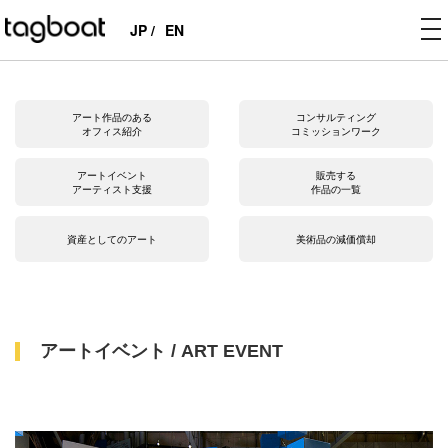
to
JP /
EN
na
アート作品のある
コンサルティング
オフィス紹介
コミッションワーク
アートイベント
販売する
アーティスト支援
作品の一覧
資産としてのアート
美術品の減価償却
アートイベント / ART EVENT