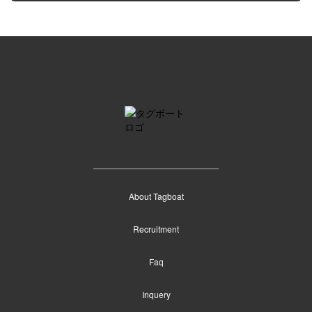
About Tagboat
Recruitment
Faq
Inquery