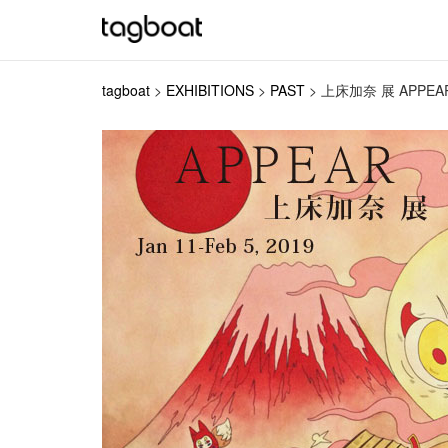
tagboat
>
EXHIBITIONS
>
PAST
>
上床加奈 展 APPEA