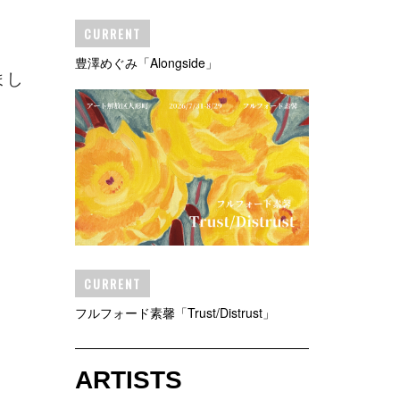
CURRENT
豊澤めぐみ「Alongside」
まし
CURRENT
フルフォード素馨「Trust/Distrust」
ARTISTS