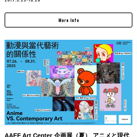
More Info
AAEF Art Center 企画展（夏） アニメと現代