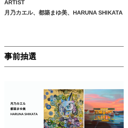
ARTIST
月乃カエル、都築まゆ美、HARUNA SHIKATA
事前抽選