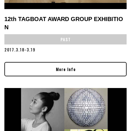
12th TAGBOAT AWARD GROUP EXHIBITIO
N
PAST
2017.3.18-3.19
More Info