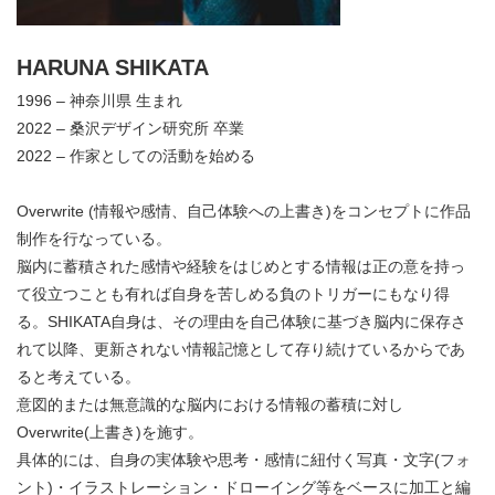
HARUNA SHIKATA
1996 – 神奈川県 生まれ
2022 – 桑沢デザイン研究所 卒業
2022 – 作家としての活動を始める
Overwrite (情報や感情、自己体験への上書き)をコンセプトに作品
制作を行なっている。
脳内に蓄積された感情や経験をはじめとする情報は正の意を持っ
て役立つことも有れば自身を
苦しめる負のトリガーにもなり得
る。SHIKATA自身は、その理由を自己体験に基づき脳内に保存
さ
れて以降、更新されない情報記憶として存り続けているからであ
ると考えている。
意図的または無意識的な脳内における情報の蓄積に対し
Overwrite(上書き)を施す。
具体的には、自身の実体験や思考・感情に紐付く写真・文字(フォ
ント)・イラストレーション・ドロー
イング等をベースに加工と編