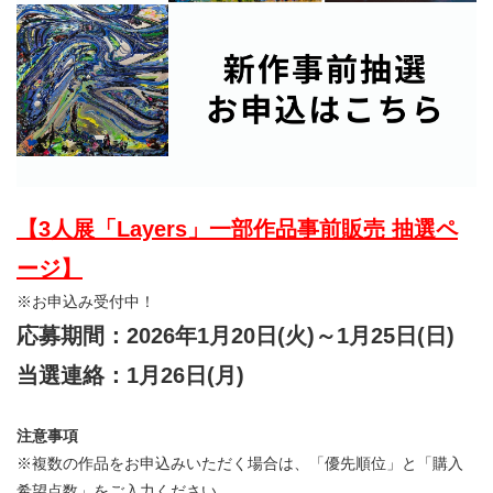
【3人展「Layers」一部作品事前販売 抽選ペ
ージ】
※お申込み受付中！
応募期間：2026年1月20日(火)～1月25日(日)
当選連絡：1月26日(月)
注意事項
※複数の作品をお申込みいただく場合は、「優先順位」と「購入
希望点数」をご入力ください。