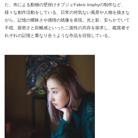
た、布による動物の壁掛けオブジェFabric trophyの制作など、
様々な創作活動をしている。日常の何気ない風景や人物を描きな
がら、記憶の曖昧さや感情の残像を表現。光と影、安らかでいて
不穏、親密さと距離感といった二面性の共存を探求し、鑑賞者そ
れぞれの記憶と重なり合うような作品を目指している。