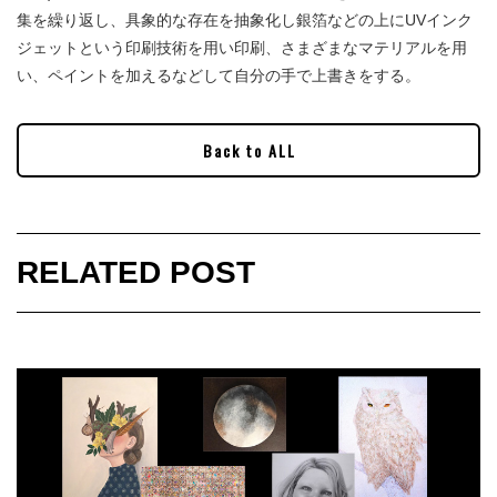
集を繰り返し、具象的な存在を抽象化し銀箔などの上にUVインク
ジェットという印刷技術を用い印刷、さまざまなマテリアルを用
い、ペイントを加えるなどして自分
の手で上書きをする。
Back to ALL
RELATED POST