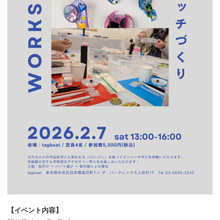
【イベント内容】