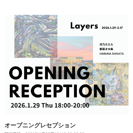
オープニングレセプション