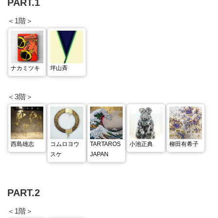
PART.1
＜1階＞
ナカミツキ
坪山斉
＜3階＞
西島雄志
コムロヨウ
TARTAROS
小池正典
柳田有希子
スケ
JAPAN
PART.2
＜1階＞