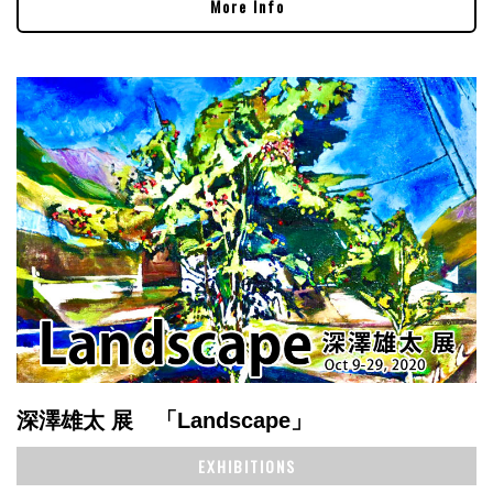
More Info
深澤雄太 展 「Landscape」
EXHIBITIONS