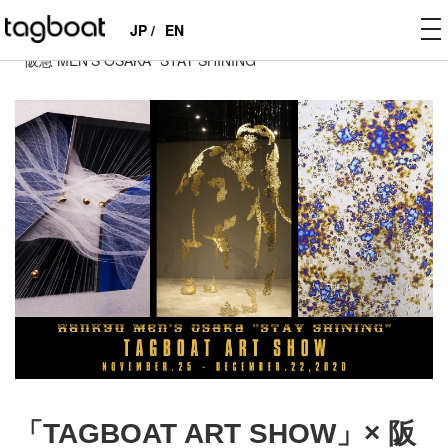
to
JP /
EN
tagboat
>
EXHIBITIONS
>
PAST
>
「TAGBOAT ART SHOW」×
na
阪急 MEN’S OSAKA “STAY SHINING”
「TAGBOAT ART SHOW」× 阪