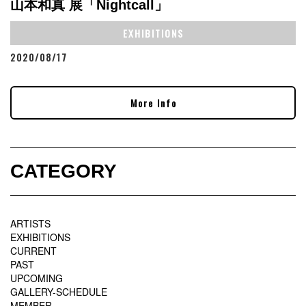
山本和真 展「Nightcall」
EXHIBITIONS
2020/08/17
More Info
CATEGORY
ARTISTS
EXHIBITIONS
CURRENT
PAST
UPCOMING
GALLERY-SCHEDULE
MEMBER