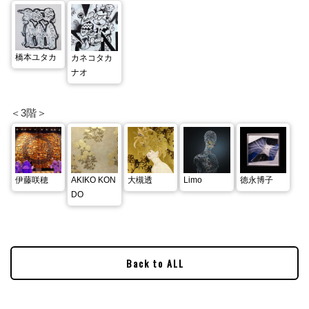
橋本ユタカ
カネコタカ
ナオ
＜3階＞
AKIKO KON
伊藤咲穂
大槻透
Limo
徳永博子
DO
Back to ALL