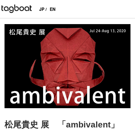
JP /
EN
tagboat
>
EXHIBITIONS
>
PAST
>
松尾貴史 展 「ambivalent」
松尾貴史 展 「ambivalent」