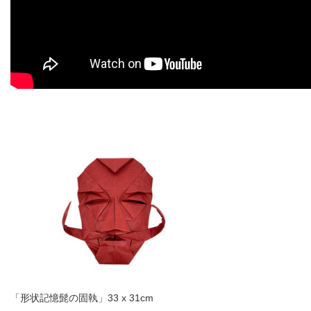
「形状記憶髭の
固執」33 x 31cm