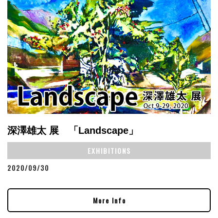
深澤雄太 展 「Landscape」
EXHIBITIONS
2020/09/30
More Info