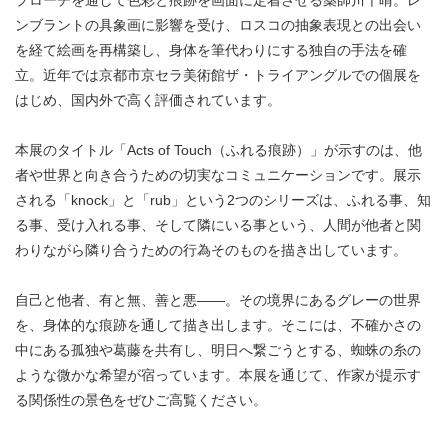
ンブラントの具象画に影響を受け、ロスコの抽象表現との出会い
を経て絵画を再構築し、身体を筆代わりにする独自の手法を確
立。近年では京都市京セラ美術館ザ・トライアングルでの個展を
はじめ、国内外で高く評価されています。
本展のタイトル「Acts of Touch（ふれる痕跡）」が示すのは、他
者や世界と向き合うための切実なコミュニケーションです。展示
される「knock」と「rub」という2つのシリーズは、ふれる事、知
る事、受け入れる事、そして隣にいる事という、人間が他者と関
わりながら隣り合うための行為そのものを描き出しています。
自己と他者、有と無、善と悪——。その境界にあるグレーの世界
を、身体的な痕跡を通して描き出します。そこには、不確かさの
中にある孤独や葛藤を共有し、明日へ繋ごうとする、蜘蛛の糸の
ような微かな希望が宿っています。本展を通じて、作家が提示す
る関係性の景色をぜひご高覧ください。