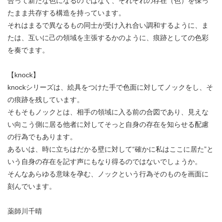
合って新たな色になるのではなく、それぞれの存在（色）を保っ
たまま共存する構造を持っています。
それはまるで異なるもの同士が受け入れ合い調和するように、ま
たは、互いに己の領域を主張するかのように、痕跡としての色彩
を奏でます。
【knock】
knockシリーズは、絵具をつけた手で色面に対してノックをし、そ
の痕跡を残しています。
そもそもノックとは、相手の領域に入る前の合図であり、見えな
い向こう側に居る他者に対してそっと自身の存在を知らせる配慮
の行為でもあります。
あるいは、時に立ちはだかる壁に対して“確かに私はここに居た”と
いう自身の存在を記す声にもなり得るのではないでしょうか。
そんなあらゆる意味を孕む、ノックという行為そのものを画面に
刻んでいます。
薬師川千晴