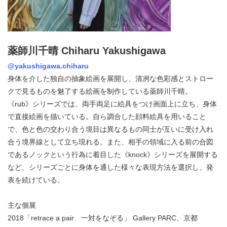
薬師川千晴 Chiharu Yakushigawa
@yakushigawa.chiharu
⾝体を介した独⾃の抽象絵画を展開し、清冽な色彩感とストロー
クで見るものを魅了する絵画を制作している薬師川千晴。
《rub》シリーズでは、両手両足に絵具をつけ画面上に立ち、身体
で直接絵画を描いている。自ら調合した顔料絵具を用いること
で、色と色の交わり合う境目は異なるもの同士が互いに受け入れ
合う境界線として立ち現れる。また、相手の領域に入る前の合図
であるノックという行為に着目した《knock》シリーズを展開する
など、シリーズごとに身体を通した様々な表現方法を選択し、発
表を続けている。
主な個展
2018「retrace a pair 一対をなぞる」 Gallery PARC、京都