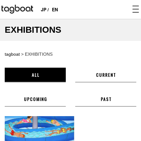
to
JP /
EN
na
EXHIBITIONS
tagboat
>
EXHIBITIONS
ALL
CURRENT
UPCOMING
PAST