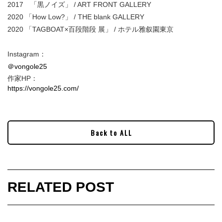
2017 「黒ノイズ」 / ART FRONT GALLERY
2020 「How Low?」 / THE blank GALLERY
2020 「TAGBOAT×百段階段 展」 / ホテル雅叙園東京
Instagram：
＠vongole25
作家HP：
https://vongole25.com/
Back to ALL
RELATED POST