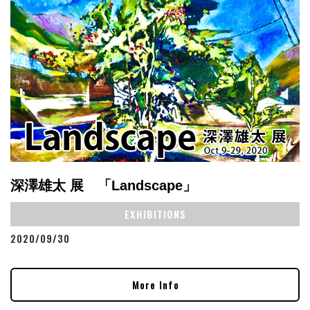
深澤雄太 展 「Landscape」
EXHIBITIONS
2020/09/30
More Info