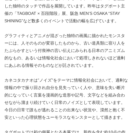
した独特のタッチで作品を展開しています。昨年はタグボート主
催の「TAGBOAT × 百段階段」展、阪急 MEN’S OSAKA “STAY
SHINING”など数多くのイベントで活動の幅を広げています。
グラフィティとアニメが混ざった独特の画風に描かれたモンスタ
ーには、人そのものが変容したものから、古い道具類に宿り人を
たぶらかすという付喪神の言い伝えにみられる日本のアニミズム
的なもの、あるいは情報化社会において処理しきれないほど過剰
にあふれる情報そのものなどが託されています。
カネコタカナオは”ノイズ”をテーマに情報化社会において、過剰な
情報の中で振り回され自分を見失っていく人や、意味を失い断片
的になっていく言葉を漫画的な造形や記号、文字などを組み合わ
せながら溜まり続けていく日常のノイズとして表現しています。
今日の日常で誰もが逃れることの出来ない状況や、漠然と抱く不
安といった心理状態をユーモラスなモンスターとして描きます。
タグボートでは初の個展となる本展では、新作を含む約10点の作