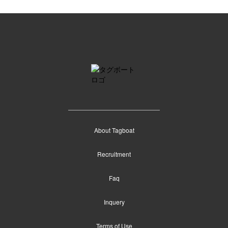
About Tagboat
Recruitment
Faq
Inquery
Terms of Use