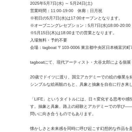
2025年5月7日(水) ～ 5月24日(土)
営業時間：11:00-19:00 休廊：日月祝
※初日の5月7日(水)は17:00オープンとなります。
※オープニングレセプション：5月7日(水)18:00-20:00
※5月15日(木)は18:00までの営業となります。
入場無料・予約不要
会場：tagboat 〒103-0006 東京都中央区日本橋富沢
tagboatにて、現代アーティスト・大谷太郎による個展
20歳でドイツに渡り、国立アカデミーでの絵の修業を
シンプルな絵画観のもと、具象と抽象を自在に行き来
「LIFE」というタイトルには、日々変化する思考や
す。抽象と具象、路上の経験とアカデミーでの学び—
問いに向き合うものでもあります。
懐かしさと未来感を同時に呼び起こす幻想的な作品を