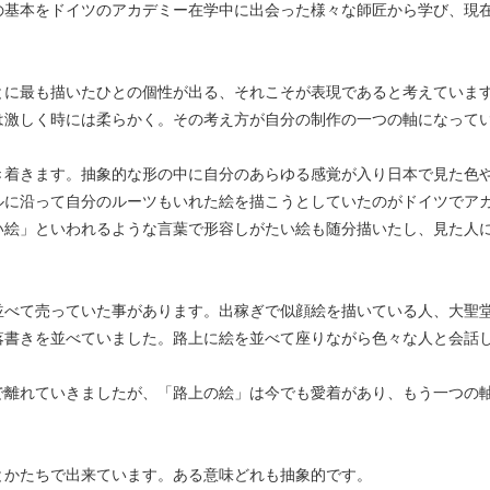
の基本をドイツのアカデミー在学中に出会った様々な師匠から学び、現
とに最も描いたひとの個性が出る、それこそが表現であると考えていま
は激しく時には柔らかく。その考え方が自分の制作の一つの軸になって
き着きます。抽象的な形の中に自分のあらゆる感覚が入り日本で見た色
ルに沿って自分のルーツもいれた絵を描こうとしていたのがドイツでア
い絵」といわれるような言葉で形容しがたい絵も随分描いたし、見た人
並べて売っていた事があります。出稼ぎで似顔絵を描いている人、大聖
落書きを並べていました。路上に絵を並べて座りながら色々な人と会話
。
で離れていきましたが、「路上の絵」は今でも愛着があり、もう一つの
とかたちで出来ています。ある意味どれも抽象的です。