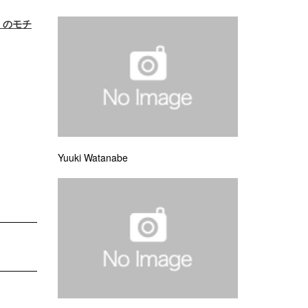
］のモチ
Yuuki Watanabe