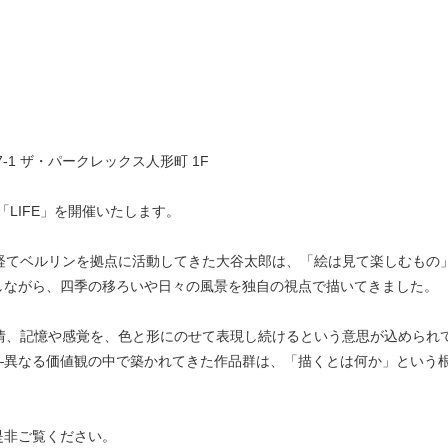
町7-1 ザ・パークレックス人形町 1F
「LIFE」を開催いたします。
経てベルリンを拠点に活動してきた大谷太郎は、「絵は見て楽しむもの
しながら、四季の移ろいや日々の風景を独自の視点で描いてきました。
感情、記憶や感覚を、色と形にのせて表現し続けるという意思が込められ
—異なる価値観の中で築かれてきた作品群は、「描くとは何か」という
是非ご覧ください。