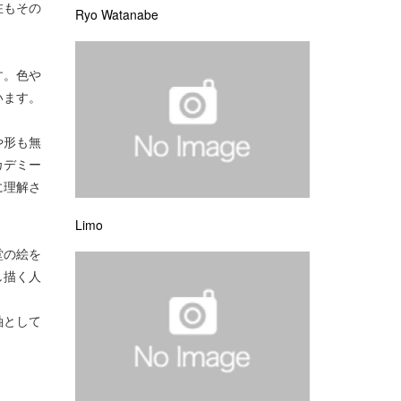
在もその
Ryo Watanabe
す。色や
います。
や形も無
カデミー
に理解さ
Limo
堂の絵を
し描く人
軸として