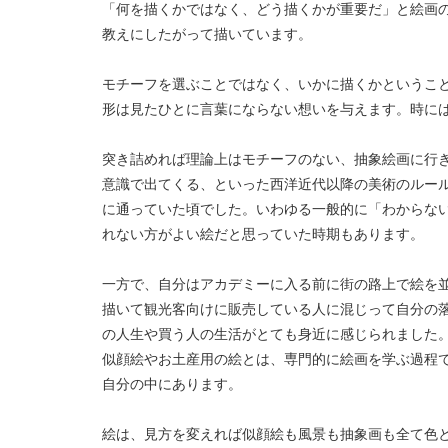
「何を描くかではなく、どう描くかが重要だ」と絵画
教えにしたがって描いています。
モチーフを選ぶことではなく、いかに描くかというこ
形は見たひとに言葉にならない想いを与えます。時に
突き詰めれば理論上はモチーフのない、抽象絵画に行
意識で出てくる、といった西洋近代以降の美術のルー
に通っていた頃でした。いわゆる一般的に「わからな
れない方がよい絵だと思っていた時期もあります。
一方で、自分はアカデミーに入る前に街の路上で絵を
描いて観光客向けに販売している人に混じって自分の
の人生や買う人の生活がとても身近に感じられました
似顔絵やお土産用の絵とは、専門的に絵画を学ぶ過程
自分の中にあります。
絵は、見方を変えれば似顔絵も風景も抽象画も全て色